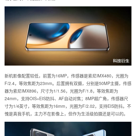
新机影像配置较低，前置为16MP，传感器是索尼IMX480，光圈为
F/2.4，等效焦距为23mm。后置拥有双摄，分别是50MP主摄，传感
器为索尼IMX896，尺寸为1/1.56，光圈为F/1.8，等效焦距为
24mm，支持OIS+EIS防抖、AF自动对焦；8MP超广角，传感器尺
寸为1/4英寸，等效焦距为16mm，光圈为F/2.02，支持EIS防抖。不
愧是真我手机，主力不在影像上，但作为生活级拍摄还是可以的。