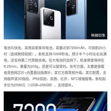
电池与快充，采用自家泰坦电池，容量达到7200mAh，可续航20小
时（连续刷短视频）。新机支持100W秒充，预计半个小时左右充满
电，还支持第二代旁路充电。在大电池的加持下，机身厚度保持在
8.25mm，重量为203g，还是可以接受的。信号方面，主要是搭载
电竞抢网芯片+内置基站指南针，其它方面常规升级。其它配置，支
持超声波3D指纹、IP69双防、双扬、红外、NFC增强版等。新机起
步价为2599元（12GB+256GB），支持国补。