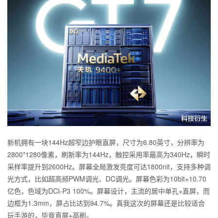
新机拥有一块144Hz超窄边护眼直屏，尺寸为6.80英寸，分辨率为
2800*1280像素，刷新率为144Hz，触控采用率最高为340Hz，瞬时
采样率提升到2600Hz。屏幕全局激发亮度可达1800nit，支持多种调
光方式，比如超高频PWM调光、DC调光。屏幕色彩为10bit+10.70
亿色，色域为DCI-P3 100%。屏幕设计，主流的居中单孔+直屏，而
边框为1.3mm，屏占比达到94.7%。真我这次的屏幕还是比较适合
玩手游的，毕竟直屏+高刷。