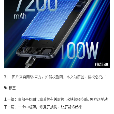
[注：图片来自网络/官方，如侵权删图；本文为原创，侵权必究。]
标签：
上一篇：
白敬亭秒删与章若楠有关影片, 宋轶频频吃醋, 男方这举动
给足安全感
下一篇：
一个中成药，修复肝损伤，让肝舒适起来